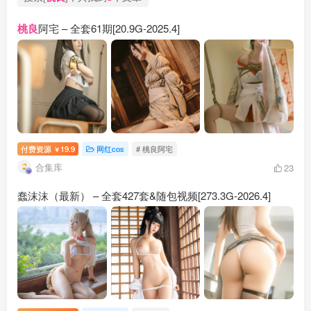
桃良
阿宅 – 全套61期[20.9G-2025.4]
付费资源
19.9
网红cos
# 桃良阿宅
￥
合集库
23
蠢沫沫（最新） – 全套427套&随包视频[273.3G-2026.4]