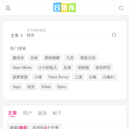
开启精彩搜索
文章
热门搜索
蠢沫沫
丝袜
腥味猫罐
九言
紧急企划
Sayo Momo
小小奶瓶儿
足底
胡桃猫
桃良阿宅
森萝财团
小满
Hana Bunny
三度
白银
白银81
Sayo
桃良
Kitkat
Byoru
文章
用户
版块
帖子
搜索[
桃良
]，共找到
3
个文章