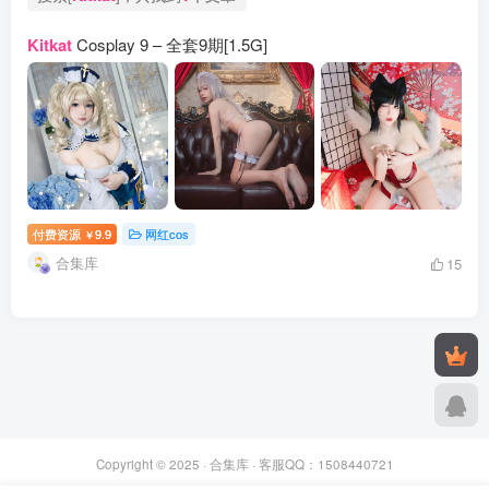
Kitkat
Cosplay 9 – 全套9期[1.5G]
付费资源
9.9
网红cos
￥
合集库
15
Copyright © 2025 ·
合集库
· 客服QQ：1508440721