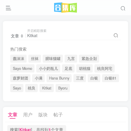
开启精彩搜索
文章
热门搜索
蠢沫沫
丝袜
腥味猫罐
九言
紧急企划
Sayo Momo
小小奶瓶儿
足底
胡桃猫
桃良阿宅
森萝财团
小满
Hana Bunny
三度
白银
白银81
Sayo
桃良
Kitkat
Byoru
文章
用户
版块
帖子
搜索[
Kitkat
]，共找到
1
个文章