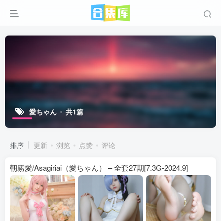
愛ちゃん
共1篇
排序
更新
浏览
点赞
评论
朝霧愛/Asagiriai（愛ちゃん） – 全套27期[7.3G-2024.9]