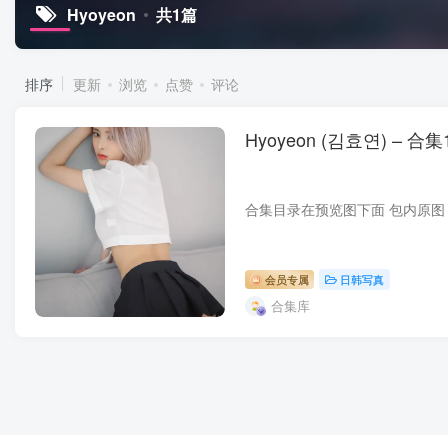
Hyoyeon
共1篇
排序
更新
浏览
点赞
评论
Hyoyeon (김효연) – 合集1
会员专属
日韩写真
合集库