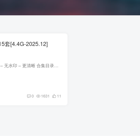
5套[4.4G-2025.12]
合集目录在预览图下面 包内原图 – 无水印 – 更清晰 合集目录：(持续更新…) [12.9]015.Yeon(김효연) – ArtGravia VOL.445[91P-234M][12.5]014.Yeon(김효연) – ArtGravia VOL.432[87P-133.3M...
0
1631
11