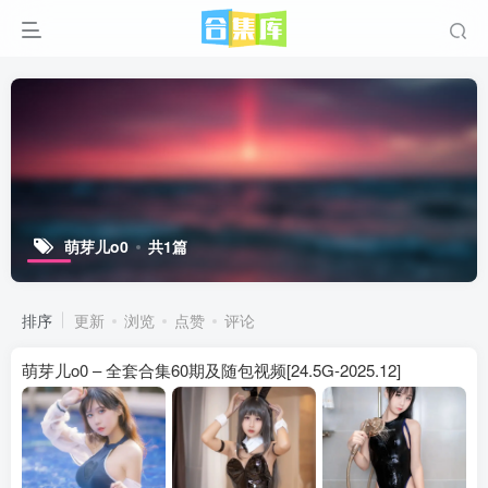
萌芽儿o0
共1篇
排序
更新
浏览
点赞
评论
萌芽儿o0 – 全套合集60期及随包视频[24.5G-2025.12]