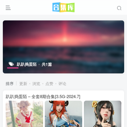
趴趴捣蛋陌
共1篇
排序
更新
浏览
点赞
评论
趴趴捣蛋陌 – 全套8期合集[3.5G-2024.7]