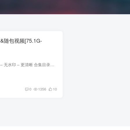
期&随包视频[75.1G-
合集目录在预览图下面 包内原图 – 无水印 – 更清晰 合集目录：(持续更新…) [12.3]rioko凉凉子 – NO.152 碧蓝航线 近江+浅间[60P-646.5M]✦自购✦[8.12]rioko凉凉子 – NO.151 碧蓝航线 大凤...
0
1356
10