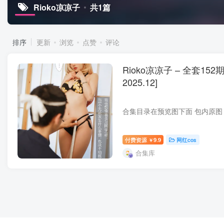
Rioko凉凉子
共1篇
排序
更新
浏览
点赞
评论
Rioko凉凉子 – 全套152
2025.12]
付费资源
9.9
网红cos
￥
合集库