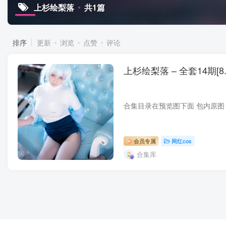
上杉绘梨落
共1篇
排序
更新
浏览
点赞
评论
上杉绘梨落 – 全套14期[8.5G
会员专属
网红cos
合集库