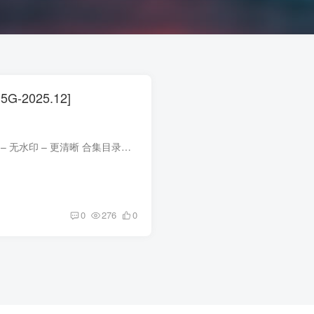
-2025.12]
合集目录在预览图下面 包内原图 – 无水印 – 更清晰 合集目录：(持续更新…) [12.5]上杉绘梨落 – NO.014 丝柯克[118P-641.2M] [11.28]上杉绘梨落 – NO.013 雪女2.0（深冬雪乃）[54P-959.6M] ...
0
276
0