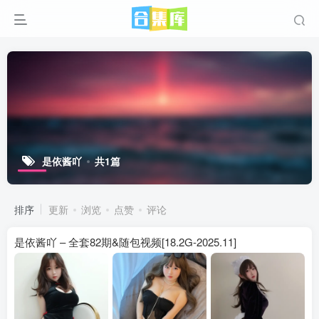
是依酱吖
共1篇
排序
更新
浏览
点赞
评论
是依酱吖 – 全套82期&随包视频[18.2G-2025.11]