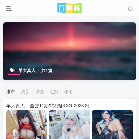
羊大真人
共1篇
排序
更新
浏览
点赞
评论
羊大真人 – 全套11期&视频[3.3G-2025.3]