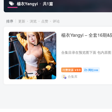
楊衣Yangyi
共1篇
排序
更新
浏览
点赞
评论
楊衣Yangyi – 全套16期&随
付费资源
9.9
网红cos
￥
合集库