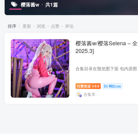
樱落酱w
共1篇
排序
更新
浏览
点赞
评论
樱落酱w/樱落Selena – 
2025.3]
付费资源
9.9
网红cos
￥
合集库