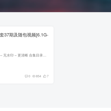
全套37期及随包视频[6.1G-
合集目录在预览图下面 包内原图 – 无水印 – 更清晰 合集目录：(持续更新…) [2025.3.18]樱落酱w – NO.037 碧蓝航线 可畏礼服[20P-208.3M] [12.2]樱落酱w – NO.036 屑屑女仆长[28P-208.7M] [...
0
854
7