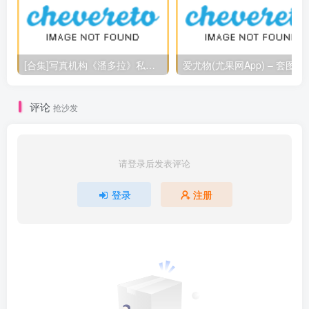
[合集]写真机构《潘多拉》私房摄影杂志1-10期及2套特刊包括完整PDF合集打包[5.09G]
爱尤物(尤果网App)
评论
抢沙发
请登录后发表评论
登录
注册