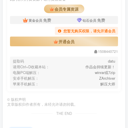
《潘多拉》2016.07.01 第一期
会员专属资源
《潘多拉》2016.07.15 第二期
免费
免费
黄金会员
钻石会员
《潘多拉》2016.08.01 第三期
您暂无购买权限，请先开通会员
《潘多拉》2016.08.15 第四期
《潘多拉》2016.09.01 第五期
开通会员
《潘多拉》2016.09.15 第六期
1508440721
《潘多拉》2016.10.01 第七期
提取码
datu
《潘多拉》2016.10.15 第八期
请用Ctrl+D收藏本站：
作品会持续更新！
电脑PC端解压：
winrar或7zip
《潘多拉》2016.11.01 第九期
安卓手机解压：
ZArchiver
《潘多拉》2016.11.11 T001 单身节特刊 第一弹
苹果手机解压：
解压大师
《潘多拉》2016.11.14 T002 1111单身节特刊·劲爆版
©
版权声明
《潘多拉》2016.11.15 第十期
文章版权归作者所有，未经允许请勿转载。
THE END