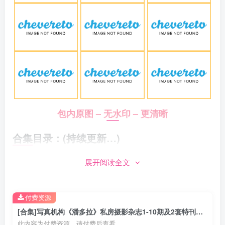
包内原图 – 无水印 – 更清晰
合集目录：(持续更新…)
展开阅读全文
首先申明：此《潘多拉》不是彼PDL潘多拉, 网络上一共
出现12期, 偏艺术风格,每期都带PDF版. 当然,PDL潘多
拉/PartyCat轰趴猫本站也有的
付费资源
[合集]写真机构《潘多拉》私房摄影杂志1-10期及2套特刊包括完整PDF合集打包[5.09G]
合集目录：
此内容为付费资源，请付费后查看