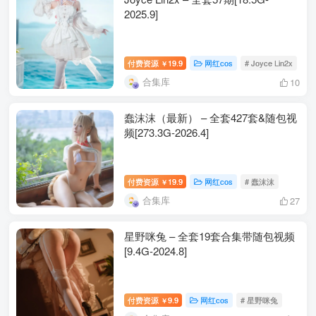
2025.9]
付费资源
19.9
网红cos
# Joyce Lin2x
￥
合集库
10
蠢沫沫（最新） – 全套427套&随包视
频[273.3G-2026.4]
付费资源
19.9
网红cos
# 蠢沫沫
￥
合集库
27
星野咪兔 – 全套19套合集带随包视频
[9.4G-2024.8]
付费资源
9.9
网红cos
# 星野咪兔
￥