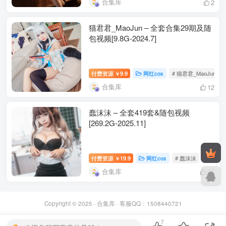
合集库
2
猫君君_MaoJun – 全套合集29期及随
包视频[9.8G-2024.7]
付费资源
9.9
网红cos
# 猫君君_MaoJun
￥
合集库
12
蠢沫沫 – 全套419套&随包视频
[269.2G-2025.11]
付费资源
19.9
网红cos
# 蠢沫沫
￥
合集库
25
Copyright © 2025 ·
合集库
· 客服QQ：1508440721
7