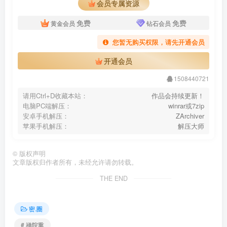
会员专属资源
免费
免费
黄金会员
钻石会员
您暂无购买权限，请先开通会员
开通会员
1508440721
请用Ctrl+D收藏本站：
作品会持续更新！
电脑PC端解压：
winrar或7zip
安卓手机解压：
ZArchiver
苹果手机解压：
解压大师
©
版权声明
文章版权归作者所有，未经允许请勿转载。
THE END
密.圈
# 禅院熏