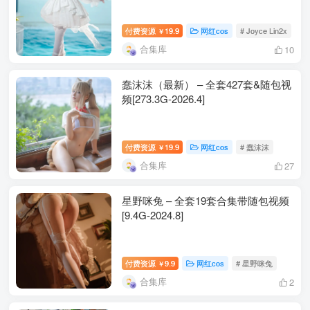
包内原图 – 无水印 – 更清晰
付费资源
19.9
网红cos
# Joyce Lin2x
￥
合集库
10
合集目录(持续更新)：
蠢沫沫（最新） – 全套427套&随包视
[10.6]
频[273.3G-2026.4]
禅院熏 – NO.054 明日香 [26P-281MB]
付费资源
19.9
网红cos
# 蠢沫沫
￥
[2024.3.10]
合集库
27
禅院熏 – NO.053 普拉娜 [39P／277MB]
星野咪兔 – 全套19套合集带随包视频
[9.4G-2024.8]
[12.2]
禅院熏 – NO.052 夏日熏)[84P-3V-1.56G]
付费资源
9.9
网红cos
# 星野咪兔
￥
[11.28]
合集库
2
禅院熏 – NO.051 新春贺图+ [49P／499MB]