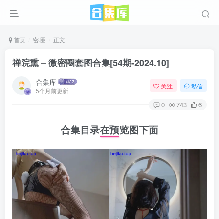
首页
密.圈
正文
禅院熏 – 微密圈套图合集[54期-2024.10]
合集库
关注
私信
5个月前更新
0
743
6
合集目录在预览图下面