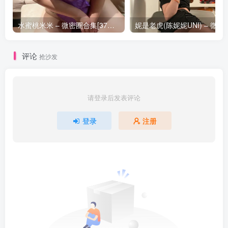
水蜜桃米米 – 微密圈合集[37套-2024.11]
妮是老虎(陈妮妮UNI) – 微密圈
评论
抢沙发
请登录后发表评论
登录
注册