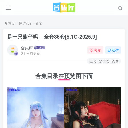
首页
网红cos
正文
是一只熊仔吗 – 全套36套[5.1G-2025.9]
合集库
关注
私信
6个月前更新
0
775
9
合集目录在预览图下面