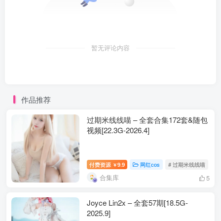
暂无评论内容
作品推荐
过期米线线喵 – 全套合集172套&随包
视频[22.3G-2026.4]
包内原图 – 无水印 – 更清晰
付费资源
9.9
网红cos
# 过期米线线喵
￥
合集库
5
合集目录：(持续更新…)
Joyce Lin2x – 全套57期[18.5G-
2025.9]
[9.7]