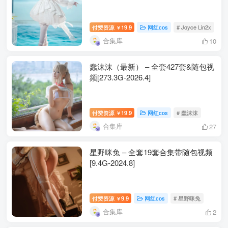
036.是一只熊仔吗 – 潮乃亚 蔚蓝档案[100P-273.7M]
付费资源
19.9
网红cos
# Joyce Lin2x
￥
[5.29]
合集库
10
035.是一只熊仔吗 – Nikke爱丽丝兔女郎[50P-127.6M]
蠢沫沫（最新） – 全套427套&随包视
频[273.3G-2026.4]
[5.6]
034.是一只熊仔吗 – &一北亦北 花凛本真爱版[158P-745.3M]
付费资源
19.9
网红cos
# 蠢沫沫
￥
合集库
27
[5.1]
033.是一只熊仔吗 – 小夏乐队[50P-94.2M]
星野咪兔 – 全套19套合集带随包视频
[9.4G-2024.8]
[3.17]
032.是一只熊仔吗 – 小可畏 [70P-172MB]
付费资源
9.9
网红cos
# 星野咪兔
￥
合集库
2
[2025.1.16]