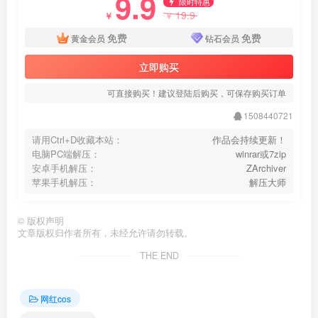
9.9
限时特惠
19.9
￥
￥
免费
免费
黄金会员
钻石会员
立即购买
可直接购买！建议登陆后购买，可保存购买订单
1508440721
请用Ctrl+D收藏本站：
作品会持续更新！
电脑PC端解压：
winrar或7zip
安卓手机解压：
ZArchiver
苹果手机解压：
解压大师
©
版权声明
文章版权归作者所有，未经允许请勿转载。
THE END
网红cos