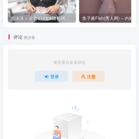
蠢沫沫 – 全套419套&随包视频[269.2G-2025.11]
鱼子酱Fish(秀人
评论
抢沙发
请登录后发表评论
登录
注册